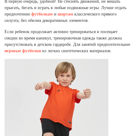
Ханты-Мансийский автономный округ (3)
В первую очередь, удобной! Не стеснять движений, не мешать
прыгать, бегать и играть в любые подвижные игры. Лучше отдать
Челябинская область (2)
предпочтение
футболкам
и
шортам
классического прямого
силуэта, без обилия декоративных элементов.
Ямало-Ненецкий автономный округ (1)
Ярославская область (1)
Если ребенок продолжает активно тренироваться и посещает
секции во время каникул, тренировочная одежда также должна
присутствовать в детском гардеробе. Для занятий предпочтительнее
игровые футболки
из легких синтетических материалов.