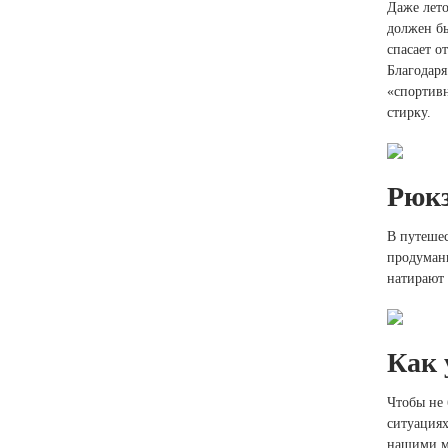
Даже лето
должен б
спасает о
Благодаря
«спортивн
стирку.
Рюкз
В путешес
продуманн
натирают 
Как 
Чтобы не 
ситуациях
нашими м