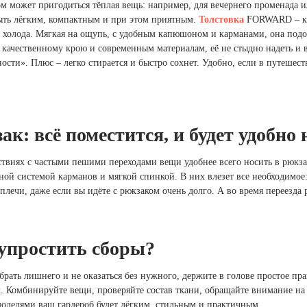
м может пригодиться тёплая вещь: например, для вечернего променада и
ыть лёгким, компактным и при этом приятным.
Толстовка
FORWARD – как
т холода. Мягкая на ощупь, с удобным капюшоном и карманами, она подо
 качественному крою и современным материалам, её не стыдно надеть и в
ости». Плюс – легко стирается и быстро сохнет. Удобно, если в путеш
ак: всё поместится, и будет удобно 
твиях с частыми пешими переходами вещи удобнее всего носить в рюкз
ой системой карманов и мягкой спинкой. В них влезет все необходимое: 
плечи, даже если вы идёте с рюкзаком очень долго. А во время переезда
упростить сборы?
брать лишнего и не оказаться без нужного, держите в голове простое пра
. Комбинируйте вещи, проверяйте состав ткани, обращайте внимание на
оделями ваш гардероб будет лёгким, стильным и практичным.