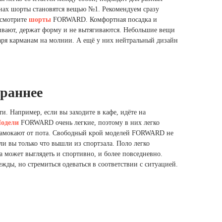
ранах шорты становятся вещью №1. Рекомендуем сразу
осмотрите
шорты
FORWARD. Комфортная посадка и
ивают, держат форму и не вытягиваются. Небольшие вещи
одаря карманам на молнии. А ещё у них нейтральный дизайн
браннее
ти. Например, если вы заходите в кафе, идёте на
одели
FORWARD очень легкие, поэтому в них легко
е намокают от пота. Свободный крой моделей FORWARD не
ли вы только что вышли из спортзала. Поло легко
а может выглядеть и спортивно, и более повседневно.
жды, но стремиться одеваться в соответствии с ситуацией.