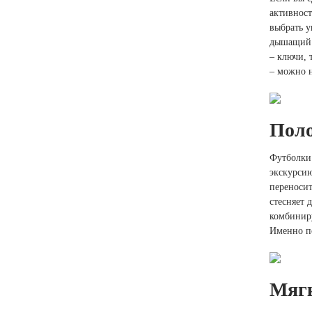
активност
выбрать у
дышащий м
– ключи, 
– можно н
Поло
Футболки 
экскурсию
переносит
стесняет 
комбиниру
Именно по
Мягк