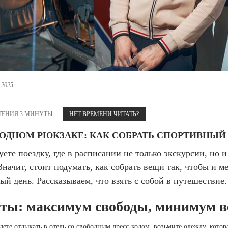
 белье
ы
 белье
Санкт-Петербург и ЛО (3)
ский край (5)
 и пуховики
Саратовская область (1)
область (1)
ы
ы
Свердловская область (5)
 и пуховики
 и пуховики
и МО (14)
Северная Осетия (2)
Смоленская область (1)
ССУАРЫ
 2025
ССУАРЫ
ССУАРЫ
ые уборы
ТЕНИЯ 3 МИНУТЫ
и рюкзаки
НЕТ ВРЕМЕНИ ЧИТАТЬ?
ые уборы
нца
ые уборы
 ОДНОМ РЮКЗАКЕ: КАК СОБРАТЬ СПОРТИВНЫЙ 
и рюкзаки
ки, варежки
и рюкзаки
ете поездку, где в расписании не только экскурсии, но и
нца
нца
Значит, стоит подумать, как собрать вещи так, чтобы и ме
ки, варежки
ки, варежки
ый день. Рассказываем, что взять с собой в путешествие
ы: максимум свободы, минимум в
дете отдыхать в отель со свободным дресс-кодом, возьмите одежду, котор