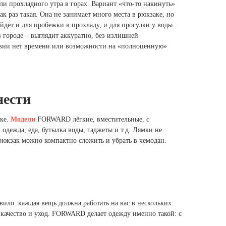
ли прохладного утра в горах. Вариант «что-то накинуть»
 раз такая. Она не занимает много места в рюкзаке, но
йдёт и для пробежки в прохладу, и для прогулки у воды.
 городе – выглядит аккуратно, без излишней
ествии нет времени или возможности на «полноценную»
нести
аке.
Модели
FORWARD лёгкие, вместительные, с
одежда, еда, бутылка воды, гаджеты и т.д. Лямки не
 рюкзак можно компактно сложить и убрать в чемодан.
вило: каждая вещь должна работать на вас в нескольких
 качество и уход. FORWARD делает одежду именно такой: с