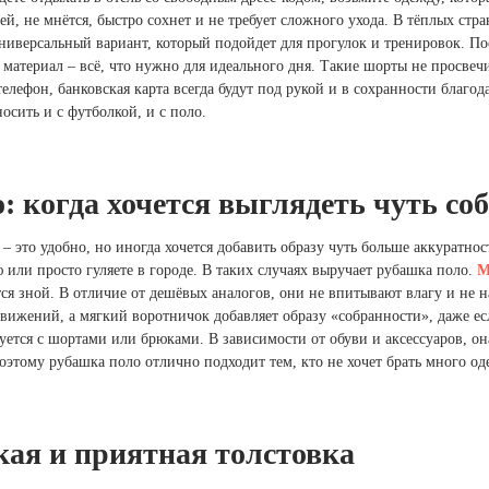
ей, не мнётся, быстро сохнет и не требует сложного ухода. В тёплых ст
ниверсальный вариант, который подойдет для прогулок и тренировок. П
атериал – всё, что нужно для идеального дня. Такие шорты не просвеч
телефон, банковская карта всегда будут под рукой и в сохранности благ
осить и с футболкой, и с поло.
: когда хочется выглядеть чуть со
– это удобно, но иногда хочется добавить образу чуть больше аккуратнос
 или просто гуляете в городе. В таких случаях выручает рубашка поло.
М
ся зной. В отличие от дешёвых аналогов, они не впитывают влагу и н
движений, а мягкий воротничок добавляет образу «собранности», даже ес
ется с шортами или брюками. В зависимости от обуви и аксессуаров, он
этому рубашка поло отлично подходит тем, кто не хочет брать много оде
ая и приятная толстовка