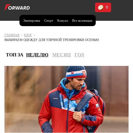
0
Экипировка
Спорт
Кэжуал
Все коллекции
Москва и МО
Архангельская область (1)
ГЛАВНАЯ
>
БЛОГ
>
ВЫБИРАЕМ ОДЕЖДУ ДЛЯ УЛИЧНОЙ ТРЕНИРОВКИ ОСЕНЬЮ
Волгоградская область (1)
Воронежская область (1)
ТОП ЗА
НЕДЕЛЮ
МЕСЯЦ
ГОД
Дагестан (2)
Иркутская область (2)
Калининградская область (1)
Кемеровская область (2)
Краснодарский край (5)
Красноярский край (5)
Курская область (1)
Москва и МО (14)
Нижегородская область (1)