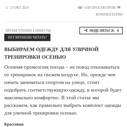
Новосибирская область (3)
23 ОКТ 2024
1438 ПРОСМОТРОВ
КОММЕНТАРИИ
Омская область (5)
Республика Башкортостан (3)
ВРЕМЯ ЧТЕНИЯ 4 МИНУТЫ
ПОДЕЛИТЬСЯ:
0
Республика Крым (1)
НЕТ ВРЕМЕНИ ЧИТАТЬ?
Республика Татарстан (2)
Ростовская область (2)
ВЫБИРАЕМ ОДЕЖДУ ДЛЯ УЛИЧНОЙ
Самарская область (1)
ТРЕНИРОВКИ ОСЕНЬЮ
Санкт-Петербург и ЛО (3)
Саратовская область (1)
Осенняя промозглая погода – не повод отказываться
Свердловская область (5)
от тренировок на свежем воздухе. Но, прежде чем
Северная Осетия (2)
начать заниматься спортом на улице, стоит
Смоленская область (1)
подобрать соответствующую одежду, в которой будет
Ставропольский край (5)
максимально комфортно. В этой статье мы
Томская область (1)
расскажем, как правильно выбрать комплект одежды
Тульская область (1)
Тюменская область (3)
для уличной тренировки осенью.
Хакасия (1)
Кроссовки