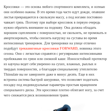
Ханты-Мансийский автономный округ (3)
Кроссовки — это основа любого спортивного комплекта, и осенью
Челябинская область (2)
они особенно важны. В это время года часто идут дожди, опавшие
листья превращаются в скользкую массу, а под ногами постоянно
Ямало-Ненецкий автономный округ (1)
чавкает грязь. Поэтому при выборе кроссовок в первую очередь
Ярославская область (1)
нужно обратить внимание на подошву. Она должна обладать
хорошим сцеплением с поверхностью, не скользить, не промокать и
амортизировать, чтобы снизить нагрузку на суставы во время
интенсивных тренировок. Для тренировки на улице отлично
подойдут
треккинговые кроссовки FORWARD
, новинка этого
сезона. Они с легкостью справятся с регулярными интенсивными
пробежками по грязи или снежной каше. Износостойкий протектор
из каучука ведет себя уверенно на сухих, влажных, рыхлых и
твердых поверхностях, а благодаря специальному утеплителю
Thinsulate вы не замерзнете даже в минус десять. Еще в них
встроена система быстрой шнуровки, что позволяет подогнать
посадку под индивидуальные параметры простым вращением
специального диска. Эти кроссовки плотно облегают ногу, за счет
чего снижается риск возникновения травм.