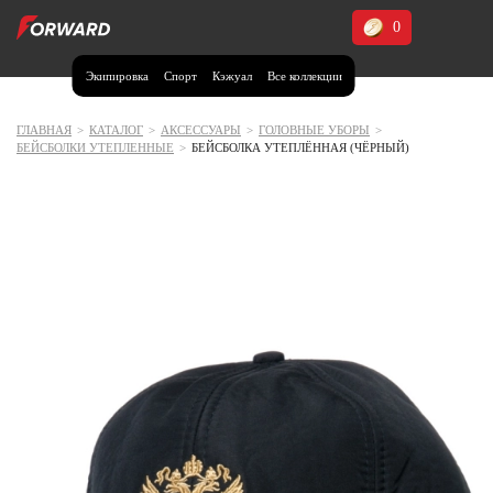
0
Экипировка
Спорт
Кэжуал
Все коллекции
Москва и МО
Архангельская область (1)
ГЛАВНАЯ
>
КАТАЛОГ
>
АКСЕССУАРЫ
>
ГОЛОВНЫЕ УБОРЫ
>
БЕЙСБОЛКИ УТЕПЛЕННЫЕ
>
БЕЙСБОЛКА УТЕПЛЁННАЯ (ЧЁРНЫЙ)
Волгоградская область (1)
Воронежская область (1)
Дагестан (2)
Иркутская область (2)
Калининградская область (1)
Кемеровская область (2)
Краснодарский край (5)
Красноярский край (5)
Курская область (1)
Москва и МО (14)
Нижегородская область (1)