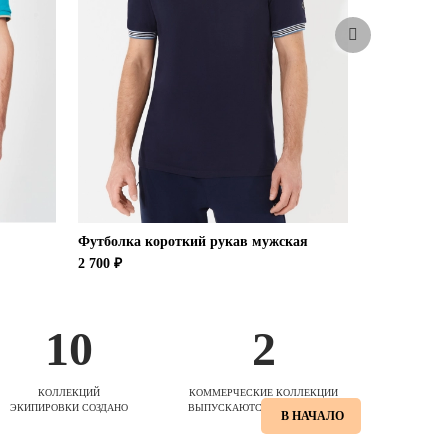
Футболка короткий рукав мужская
Трусы бокс
2 700 ₽
800 ₽
10
2
КОЛЛЕКЦИЙ
КОММЕРЧЕСКИЕ КОЛЛЕКЦИИ
ЭКИПИРОВКИ СОЗДАНО
ВЫПУСКАЮТСЯ ЕЖЕСЕЗОННО
В НАЧАЛО