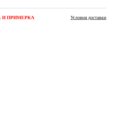
Ямало-Ненецкий автономный округ
(1)
 И ПРИМЕРКА
Условия доставки
Ярославская область (1)