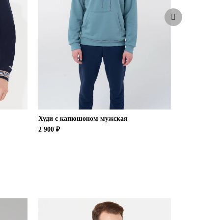
-51%
Худи с капюшоном мужская
Толстовка 
2 900 ₽
9 900 ₽
4 9