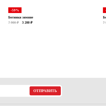
-59%
Ботинки зимние
Б
7 900 ₽
3 200 ₽
7 
ОТПРАВИТЬ