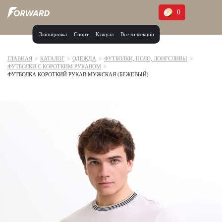
0
Экипировка
Спорт
Кэжуал
Все коллекции
Москва и МО
Архангельская область (1)
ГЛАВНАЯ
>
КАТАЛОГ
>
ОДЕЖДА
>
ФУТБОЛКИ, ПОЛО, ЛОНГСЛИВЫ
>
ФУТБОЛКИ С КОРОТКИМ РУКАВОМ
>
Волгоградская область (1)
ФУТБОЛКА КОРОТКИЙ РУКАВ МУЖСКАЯ (БЕЖЕВЫЙ)
Воронежская область (1)
Дагестан (2)
Иркутская область (2)
Калининградская область (1)
Кемеровская область (2)
Краснодарский край (5)
Красноярский край (5)
Курская область (1)
Москва и МО (14)
Нижегородская область (1)