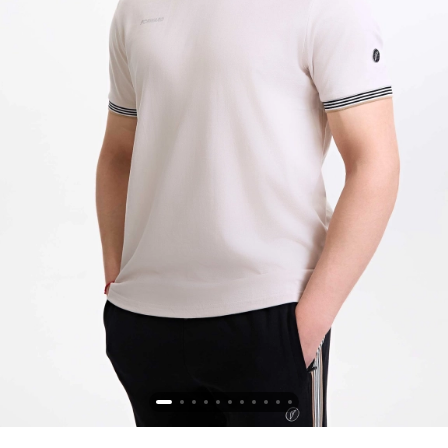
Новосибирская область (3)
Омская область (5)
Республика Башкортостан (3)
Республика Крым (1)
Республика Татарстан (2)
Ростовская область (2)
Самарская область (1)
Санкт-Петербург и ЛО (3)
Саратовская область (1)
Свердловская область (5)
Северная Осетия (2)
Смоленская область (1)
Ставропольский край (5)
Томская область (1)
Тульская область (1)
Тюменская область (3)
Хакасия (1)