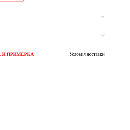
Ямало-Ненецкий автономный округ
(1)
Ярославская область (1)
 И ПРИМЕРКА
Условия доставки