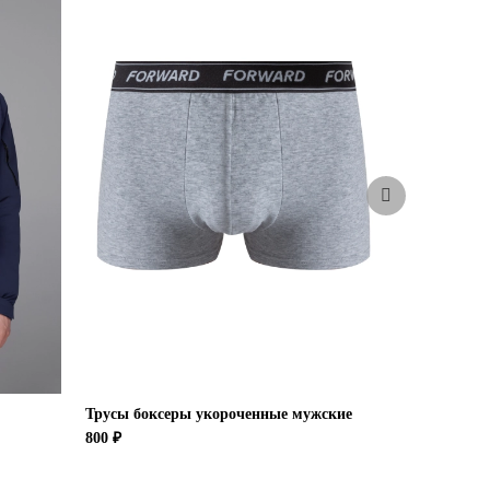
Трусы боксеры укороченные мужские
Брюки спор
800 ₽
6 900 ₽