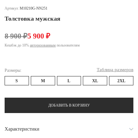
Ханты-Мансийский автономный округ (3)
Артикул:
M10210G-NN251
Челябинская область (2)
Толстовка мужская
Ямало-Ненецкий автономный округ (1)
Ярославская область (1)
8 900 ₽
5 900 ₽
Кешбэк до 10%
авторизованным
пользователям
Таблица размеров
Размеры:
S
M
L
XL
2XL
ДОБАВИТЬ В КОРЗИНУ
Характеристики