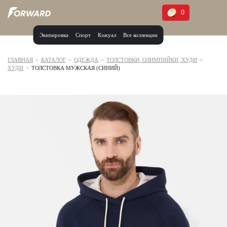
0
Экипировка
Спорт
Кэжуал
Все коллекции
Москва и МО
Архангельская область (1)
ГЛАВНАЯ
>
КАТАЛОГ
>
ОДЕЖДА
>
ТОЛСТОВКИ, ОЛИМПИЙКИ, ХУДИ
>
ХУДИ
>
ТОЛСТОВКА МУЖСКАЯ (СИНИЙ)
Волгоградская область (1)
Воронежская область (1)
Дагестан (2)
Иркутская область (2)
Калининградская область (1)
Кемеровская область (2)
Краснодарский край (5)
Красноярский край (5)
Курская область (1)
Москва и МО (14)
Нижегородская область (1)