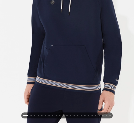
Новосибирская область (3)
Омская область (5)
Республика Башкортостан (3)
Республика Крым (1)
Республика Татарстан (2)
Ростовская область (2)
Самарская область (1)
Санкт-Петербург и ЛО (3)
Саратовская область (1)
Свердловская область (5)
Северная Осетия (2)
Смоленская область (1)
Ставропольский край (5)
Томская область (1)
Тульская область (1)
Тюменская область (3)
Хакасия (1)