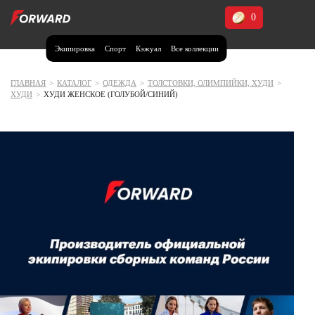
0
Экипировка
Спорт
Кэжуал
Все коллекции
Москва и МО
Архангельская область (1)
ГЛАВНАЯ
>
КАТАЛОГ
>
ОДЕЖДА
>
ТОЛСТОВКИ, ОЛИМПИЙКИ, ХУДИ
>
ХУДИ
>
ХУДИ ЖЕНСКОЕ (ГОЛУБОЙ/СИНИЙ)
Волгоградская область (1)
Воронежская область (1)
Дагестан (2)
Иркутская область (2)
Калининградская область (1)
Кемеровская область (2)
Краснодарский край (5)
Красноярский край (5)
Курская область (1)
Москва и МО (14)
Нижегородская область (1)