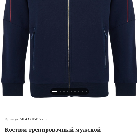
Новосибирская область (3)
Омская область (5)
Республика Башкортостан (3)
Республика Крым (1)
Республика Татарстан (2)
Ростовская область (2)
Самарская область (1)
Санкт-Петербург и ЛО (3)
Саратовская область (1)
Свердловская область (5)
Северная Осетия (2)
Смоленская область (1)
Ставропольский край (5)
Томская область (1)
Тульская область (1)
Артикул:
M04330P-NN232
Тюменская область (3)
Костюм тренировочный мужской
Хакасия (1)