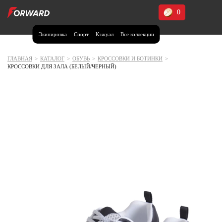
0
Экипировка
Спорт
Кэжуал
Все коллекции
Москва и МО
Архангельская область (1)
ГЛАВНАЯ
>
КАТАЛОГ
>
ОБУВЬ
>
КРОССОВКИ И БОТИНКИ
>
КРОССОВКИ ДЛЯ ЗАЛА (БЕЛЫЙ/ЧЕРНЫЙ)
Волгоградская область (1)
Воронежская область (1)
Дагестан (2)
Иркутская область (2)
Калининградская область (1)
Кемеровская область (2)
Краснодарский край (5)
Красноярский край (5)
Курская область (1)
Москва и МО (14)
Нижегородская область (1)