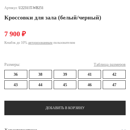
Ханты-Мансийский автономный округ (3)
Артикул:
U22311T-WB251
Челябинская область (2)
Кроссовки для зала (белый/черный)
Ямало-Ненецкий автономный округ (1)
Ярославская область (1)
7 900 ₽
Кешбэк до 10%
авторизованным
пользователям
Размеры:
Таблица размеров
36
38
39
41
42
43
44
45
46
47
ДОБАВИТЬ В КОРЗИНУ