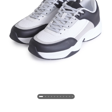
Новосибирская область (3)
Омская область (5)
Республика Башкортостан (3)
Республика Крым (1)
Республика Татарстан (2)
Ростовская область (2)
Самарская область (1)
Санкт-Петербург и ЛО (3)
Саратовская область (1)
Свердловская область (5)
Северная Осетия (2)
Смоленская область (1)
Ставропольский край (5)
Томская область (1)
Тульская область (1)
Тюменская область (3)
Хакасия (1)