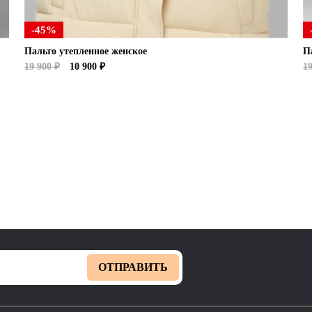
-45%
Пальто утепленное женское
П
19 900 ₽
10 900 ₽
19
ОТПРАВИТЬ