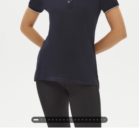
Новосибирская область (3)
Омская область (5)
Республика Башкортостан (3)
Республика Крым (1)
Республика Татарстан (2)
Ростовская область (2)
Самарская область (1)
Санкт-Петербург и ЛО (3)
Саратовская область (1)
Свердловская область (5)
Северная Осетия (2)
Смоленская область (1)
Ставропольский край (5)
Томская область (1)
Тульская область (1)
Тюменская область (3)
Хакасия (1)