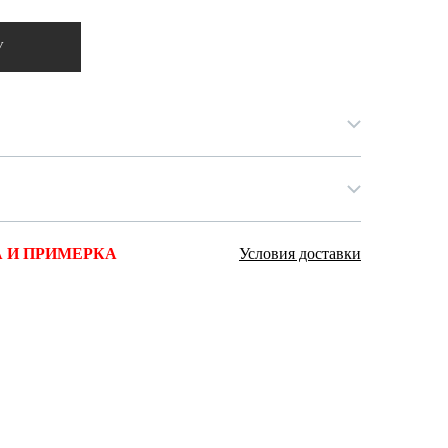
Ямало-Ненецкий автономный округ
(1)
У
Ярославская область (1)
 И ПРИМЕРКА
Условия доставки