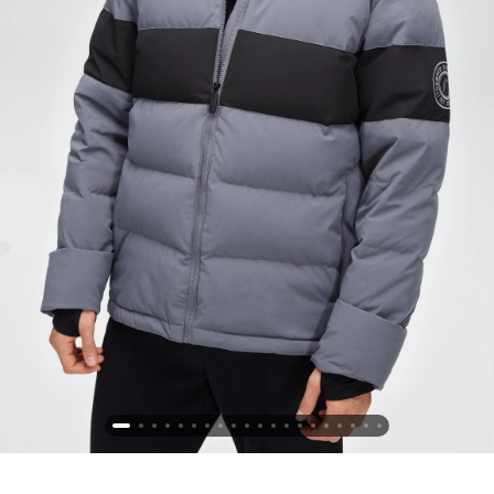
Новосибирская область (3)
Омская область (5)
Республика Башкортостан (3)
Республика Крым (1)
Республика Татарстан (2)
Ростовская область (2)
Самарская область (1)
Санкт-Петербург и ЛО (3)
Саратовская область (1)
Свердловская область (5)
Северная Осетия (2)
Смоленская область (1)
Ставропольский край (5)
Томская область (1)
Тульская область (1)
Тюменская область (3)
Хакасия (1)