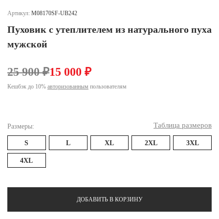
Ханты-Мансийский автономный округ (3)
Артикул:
M08170SF-UB242
Челябинская область (2)
Пуховик с утеплителем из натурального пуха
Ямало-Ненецкий автономный округ (1)
мужской
Ярославская область (1)
25 900 ₽
15 000 ₽
Кешбэк до 10%
авторизованным
пользователям
Таблица размеров
Размеры:
S
L
XL
2XL
3XL
4XL
ДОБАВИТЬ В КОРЗИНУ