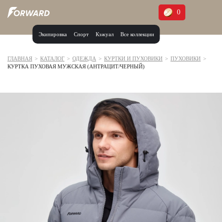
0
Экипировка
Спорт
Кэжуал
Все коллекции
Москва и МО
Архангельская область (1)
ГЛАВНАЯ
>
КАТАЛОГ
>
ОДЕЖДА
>
КУРТКИ И ПУХОВИКИ
>
ПУХОВИКИ
>
КУРТКА ПУХОВАЯ МУЖСКАЯ (АНТРАЦИТ/ЧЕРНЫЙ)
Волгоградская область (1)
Воронежская область (1)
Дагестан (2)
Иркутская область (2)
Калининградская область (1)
Кемеровская область (2)
Краснодарский край (5)
Красноярский край (5)
Курская область (1)
Москва и МО (14)
Нижегородская область (1)