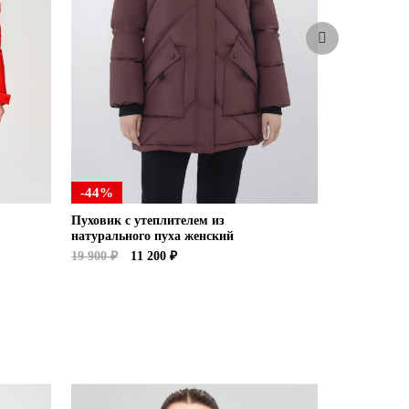
-44%
-40%
Пуховик с утеплителем из
Куртка пух
натурального пуха женский
24 900 ₽
14
19 900 ₽
11 200 ₽