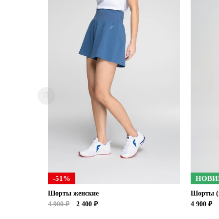
-51%
НОВИ
Шорты женские
Шорты (
4 900 ₽
2 400 ₽
4 900 ₽