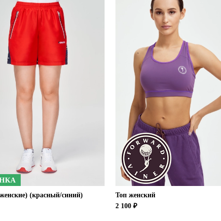
НКА
женские) (красный/синий)
Топ женский
2 100 ₽