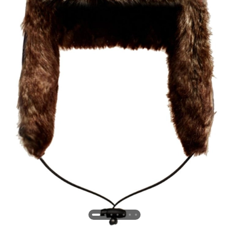
Новосибирская область (3)
Омская область (5)
Республика Башкортостан (3)
Республика Крым (1)
Республика Татарстан (2)
Ростовская область (2)
Самарская область (1)
Санкт-Петербург и ЛО (3)
Саратовская область (1)
Свердловская область (5)
Северная Осетия (2)
Смоленская область (1)
Ставропольский край (5)
Томская область (1)
Тульская область (1)
Тюменская область (3)
Хакасия (1)