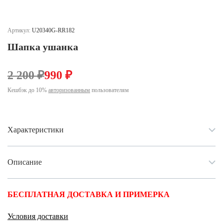
Ханты-Мансийский автономный округ (3)
Челябинская область (2)
Артикул:
U20340G-RR182
Ямало-Ненецкий автономный округ (1)
Шапка ушанка
Ярославская область (1)
2 200 ₽
990 ₽
Кешбэк до 10%
авторизованным
пользователям
Характеристики
Описание
БЕСПЛАТНАЯ ДОСТАВКА И ПРИМЕРКА
Условия доставки