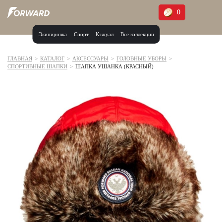
0
Экипировка
Спорт
Кэжуал
Все коллекции
Москва и МО
Архангельская область (1)
ГЛАВНАЯ
>
КАТАЛОГ
>
АКСЕССУАРЫ
>
ГОЛОВНЫЕ УБОРЫ
>
СПОРТИВНЫЕ ШАПКИ
>
ШАПКА УШАНКА (КРАСНЫЙ)
Волгоградская область (1)
Воронежская область (1)
Дагестан (2)
Иркутская область (2)
Калининградская область (1)
Кемеровская область (2)
Краснодарский край (5)
Красноярский край (5)
Курская область (1)
Москва и МО (14)
Нижегородская область (1)