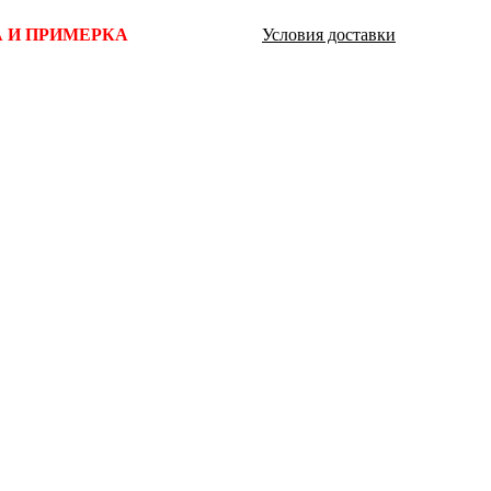
Ямало-Ненецкий автономный округ
 И ПРИМЕРКА
Условия доставки
(1)
Ярославская область (1)