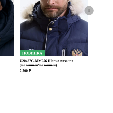
НОВИНКА
U20427G-MM256 Шапка вязаная
Шапка вяза
(молочный/молочный)
1 900 ₽
2 200 ₽