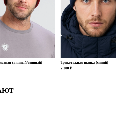
язаная (винный/винный)
Трикотажная шапка (синий)
2 200 ₽
АЮТ