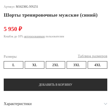
Ханты-Мансийский автономный округ (3)
Артикул:
M16230G-NN251
Челябинская область (2)
Шорты тренировочные мужские (синий)
Ямало-Ненецкий автономный округ (1)
Ярославская область (1)
5 950 ₽
Кешбэк до 10%
авторизованным
пользователям
Таблица размеров
Размеры:
L
XL
2XL
3XL
4XL
ДОБАВИТЬ В КОРЗИНУ
Характеристики