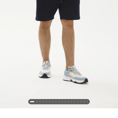
Новосибирская область (3)
Омская область (5)
Республика Башкортостан (3)
Республика Крым (1)
Республика Татарстан (2)
Ростовская область (2)
Самарская область (1)
Санкт-Петербург и ЛО (3)
Саратовская область (1)
Свердловская область (5)
Северная Осетия (2)
Смоленская область (1)
Ставропольский край (5)
Томская область (1)
Тульская область (1)
Тюменская область (3)
Хакасия (1)