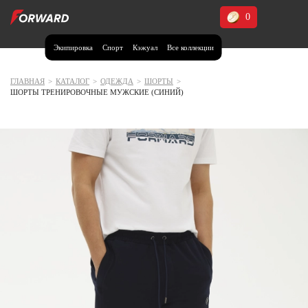
0
Экипировка
Спорт
Кэжуал
Все коллекции
Москва и МО
Архангельская область (1)
ГЛАВНАЯ
>
КАТАЛОГ
>
ОДЕЖДА
>
ШОРТЫ
>
ШОРТЫ ТРЕНИРОВОЧНЫЕ МУЖСКИЕ (СИНИЙ)
Волгоградская область (1)
Воронежская область (1)
Дагестан (2)
Иркутская область (2)
Калининградская область (1)
Кемеровская область (2)
Краснодарский край (5)
Красноярский край (5)
Курская область (1)
Москва и МО (14)
Нижегородская область (1)