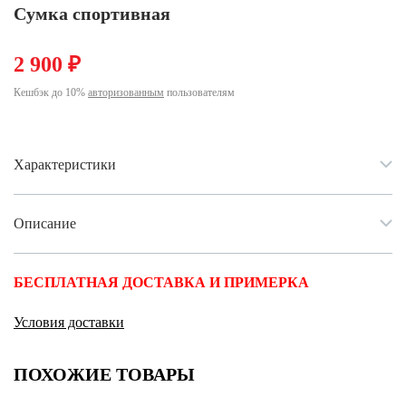
Ханты-Мансийский автономный округ (3)
Сумка спортивная
Челябинская область (2)
2 900 ₽
Ямало-Ненецкий автономный округ (1)
Ярославская область (1)
Кешбэк до 10%
авторизованным
пользователям
Характеристики
Описание
БЕСПЛАТНАЯ ДОСТАВКА И ПРИМЕРКА
Условия доставки
ПОХОЖИЕ ТОВАРЫ