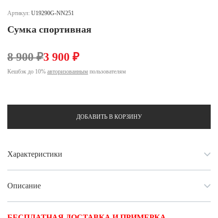
Ханты-Мансийский автономный округ (3)
Артикул:
U19290G-NN251
Челябинская область (2)
Сумка спортивная
Ямало-Ненецкий автономный округ (1)
Ярославская область (1)
8 900 ₽
3 900 ₽
Кешбэк до 10%
авторизованным
пользователям
ДОБАВИТЬ В КОРЗИНУ
Характеристики
Описание
БЕСПЛАТНАЯ ДОСТАВКА И ПРИМЕРКА