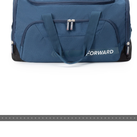
Новосибирская область (3)
Омская область (5)
Республика Башкортостан (3)
Республика Крым (1)
Республика Татарстан (2)
Ростовская область (2)
Самарская область (1)
Санкт-Петербург и ЛО (3)
Саратовская область (1)
Свердловская область (5)
Северная Осетия (2)
Смоленская область (1)
Ставропольский край (5)
Томская область (1)
Тульская область (1)
Тюменская область (3)
Хакасия (1)