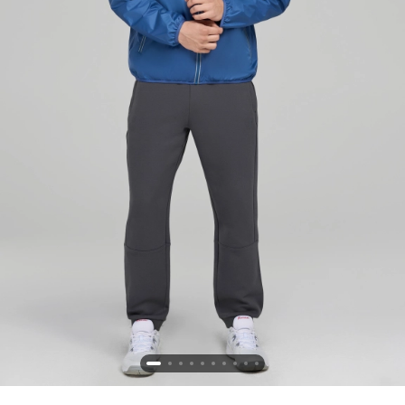
Новосибирская область (3)
Омская область (5)
Республика Башкортостан (3)
Республика Крым (1)
Республика Татарстан (2)
Ростовская область (2)
Самарская область (1)
Санкт-Петербург и ЛО (3)
Саратовская область (1)
Свердловская область (5)
Северная Осетия (2)
Смоленская область (1)
Ставропольский край (5)
Томская область (1)
Тульская область (1)
Тюменская область (3)
Хакасия (1)