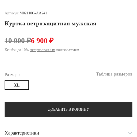
Ханты-Мансийский автономный округ (3)
Челябинская область (2)
Артикул:
M02110G-AA241
Куртка ветрозащитная мужская
Ямало-Ненецкий автономный округ (1)
Ярославская область (1)
10 900 ₽
6 900 ₽
Кешбэк до 10%
авторизованным
пользователям
Таблица размеров
Размеры:
XL
ДОБАВИТЬ В КОРЗИНУ
Характеристики