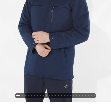
Новосибирская область (3)
Омская область (5)
Республика Башкортостан (3)
Республика Крым (1)
Республика Татарстан (2)
Ростовская область (2)
Самарская область (1)
Санкт-Петербург и ЛО (3)
Саратовская область (1)
Свердловская область (5)
Северная Осетия (2)
Смоленская область (1)
Ставропольский край (5)
Томская область (1)
Тульская область (1)
Тюменская область (3)
Хакасия (1)