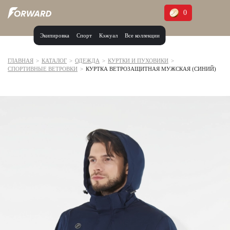
0
Экипировка
Спорт
Кэжуал
Все коллекции
Москва и МО
Архангельская область (1)
ГЛАВНАЯ
>
КАТАЛОГ
>
ОДЕЖДА
>
КУРТКИ И ПУХОВИКИ
>
СПОРТИВНЫЕ ВЕТРОВКИ
>
КУРТКА ВЕТРОЗАЩИТНАЯ МУЖСКАЯ (СИНИЙ)
Волгоградская область (1)
Воронежская область (1)
Дагестан (2)
Иркутская область (2)
Калининградская область (1)
Кемеровская область (2)
Краснодарский край (5)
Красноярский край (5)
Курская область (1)
Москва и МО (14)
Нижегородская область (1)