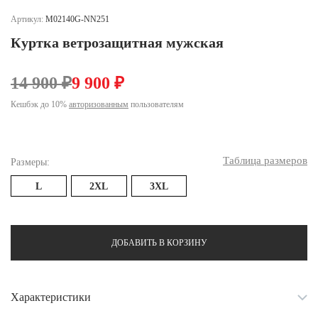
Ханты-Мансийский автономный округ (3)
Артикул:
M02140G-NN251
Челябинская область (2)
Куртка ветрозащитная мужская
Ямало-Ненецкий автономный округ (1)
Ярославская область (1)
14 900 ₽
9 900 ₽
Кешбэк до 10%
авторизованным
пользователям
Таблица размеров
Размеры:
L
2XL
3XL
ДОБАВИТЬ В КОРЗИНУ
Характеристики