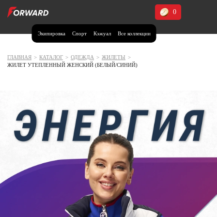
0
Экипировка
Спорт
Кэжуал
Все коллекции
Москва и МО
Архангельская область (1)
ГЛАВНАЯ
>
КАТАЛОГ
>
ОДЕЖДА
>
ЖИЛЕТЫ
>
ЖИЛЕТ УТЕПЛЕННЫЙ ЖЕНСКИЙ (БЕЛЫЙ/СИНИЙ)
Волгоградская область (1)
Воронежская область (1)
Дагестан (2)
Иркутская область (2)
Калининградская область (1)
Кемеровская область (2)
Краснодарский край (5)
Красноярский край (5)
Курская область (1)
Москва и МО (14)
Нижегородская область (1)