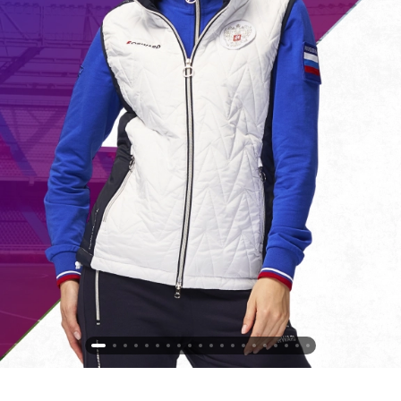
Новосибирская область (3)
Омская область (5)
Республика Башкортостан (3)
Республика Крым (1)
Республика Татарстан (2)
Ростовская область (2)
Самарская область (1)
Санкт-Петербург и ЛО (3)
Саратовская область (1)
Свердловская область (5)
Северная Осетия (2)
Смоленская область (1)
Ставропольский край (5)
Томская область (1)
Тульская область (1)
Тюменская область (3)
Хакасия (1)