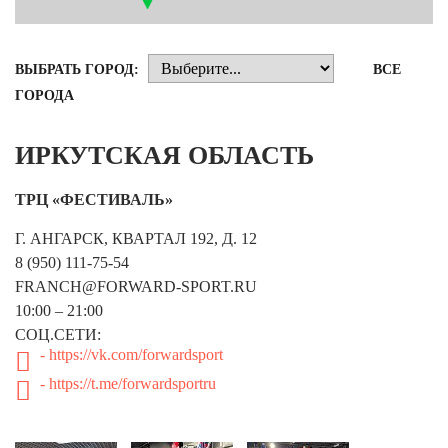
Новосибирская область (3)
Омская область (5)
ВЫБРАТЬ ГОРОД:
ВСЕ
Республика Башкортостан (3)
ГОРОДА
Республика Крым (1)
Республика Татарстан (2)
ИРКУТСКАЯ ОБЛАСТЬ
Ростовская область (2)
Самарская область (1)
ТРЦ «ФЕСТИВАЛЬ»
Санкт-Петербург и ЛО (3)
Саратовская область (1)
Г. АНГАРСК, КВАРТАЛ 192, Д. 12
Свердловская область (5)
8 (950) 111-75-54
Северная Осетия (2)
FRANCH@FORWARD-SPORT.RU
Смоленская область (1)
10:00 – 21:00
Ставропольский край (5)
СОЦ.СЕТИ:
Томская область (1)
- https://vk.com/forwardsport
Тульская область (1)
- https://t.me/forwardsportru
Тюменская область (3)
Хакасия (1)