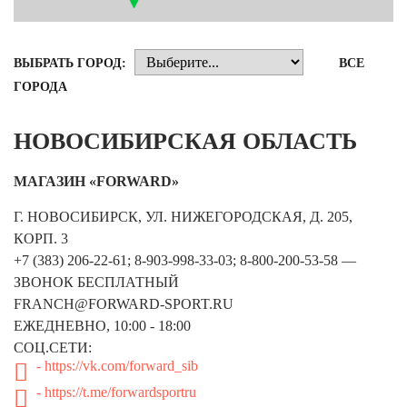
Новосибирская область (3)
Омская область (5)
ВЫБРАТЬ ГОРОД:
ВСЕ
Республика Башкортостан (3)
ГОРОДА
Республика Крым (1)
Республика Татарстан (2)
НОВОСИБИРСКАЯ ОБЛАСТЬ
Ростовская область (2)
Самарская область (1)
МАГАЗИН «FORWARD»
Санкт-Петербург и ЛО (3)
Саратовская область (1)
Г. НОВОСИБИРСК, УЛ. НИЖЕГОРОДСКАЯ, Д. 205,
Свердловская область (5)
КОРП. 3
Северная Осетия (2)
+7 (383) 206-22-61; 8-903-998-33-03; 8-800-200-53-58 —
Смоленская область (1)
ЗВОНОК БЕСПЛАТНЫЙ
Ставропольский край (5)
FRANCH@FORWARD-SPORT.RU
Томская область (1)
ЕЖЕДНЕВНО, 10:00 - 18:00
Тульская область (1)
СОЦ.СЕТИ:
Тюменская область (3)
- https://vk.com/forward_sib
- https://t.me/forwardsportru
Хакасия (1)