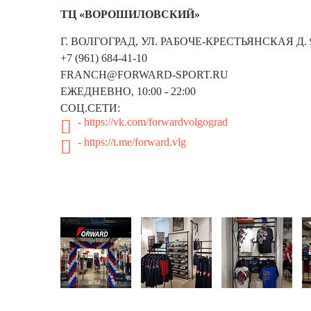
Нижнее
Лосин
Нижнее
Краснояр
ТЦ «ВОРОШИЛОВСКИЙ»
Топы
Куртки
Топы
Бег
Бег
Гимнастика
Курская 
Лосин
Лосин
Г. ВОЛГОГРАД, УЛ. РАБОЧЕ-КРЕСТЬЯНСКАЯ Д. 
Гимнастика
Куртки
Куртки
Коллаборации
Коллаборации
+7 (961) 684-41-10
Москва 
FRANCH@FORWARD-SPORT.RU
Коллаборации
АКСЕ
ЕЖЕДНЕВНО, 10:00 - 22:00
Минеев
Винер
СОЦ.СЕТИ:
Винер
ЦСКА
Носки
- https://vk.com/forwardvolgograd
АКСЕ
АКСЕ
Головн
- https://t.me/forward.vlg
Минеев
Носки
Сумки 
Носки
Головн
Полоте
Головн
ЦСКА
Сумки 
Перчат
Сумки 
Полоте
Маски
Полоте
Перчат
Перчат
Маски
Маски