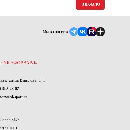
В НАЧАЛО
Мы в соцсетях:
 «УК «ФОРВАРД»
сква, улица Вавилова, д. 1
5 995 28 07
forward-sport.ru
7709923675
770901001