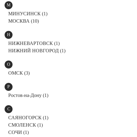
Ханты-Мансийский автономный округ (3)
М
Челябинская область (2)
МИНУСИНСК (1)
МОСКВА (10)
Ямало-Ненецкий автономный округ (1)
Ярославская область (1)
Н
НИЖНЕВАРТОВСК (1)
НИЖНИЙ НОВГОРОД (1)
О
ОМСК (3)
Р
Ростов-на-Дону (1)
С
САЯНОГОРСК (1)
СМОЛЕНСК (1)
СОЧИ (1)