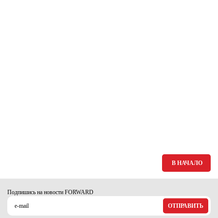
Ханты-Мансийский автономный округ (3)
Челябинская область (2)
Ямало-Ненецкий автономный округ (1)
Ярославская область (1)
В НАЧАЛО
Подпишись на новости FORWARD
ОТПРАВИТЬ