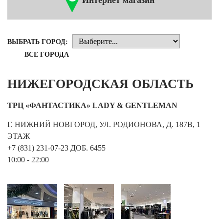
Интернет магазин
Новосибирская область (3)
Омская область (5)
ВЫБРАТЬ ГОРОД:
Республика Башкортостан (3)
ВСЕ ГОРОДА
Республика Крым (1)
Республика Татарстан (2)
Ростовская область (2)
НИЖЕГОРОДСКАЯ ОБЛАСТЬ
Самарская область (1)
Санкт-Петербург и ЛО (3)
ТРЦ «ФАНТАСТИКА» LADY & GENTLEMAN
Саратовская область (1)
Г. НИЖНИЙ НОВГОРОД, УЛ. РОДИОНОВА, Д. 187В, 1
Свердловская область (5)
Северная Осетия (2)
ЭТАЖ
Смоленская область (1)
+7 (831) 231-07-23 ДОБ. 6455
Ставропольский край (5)
10:00 - 22:00
Томская область (1)
Тульская область (1)
Тюменская область (3)
Хакасия (1)