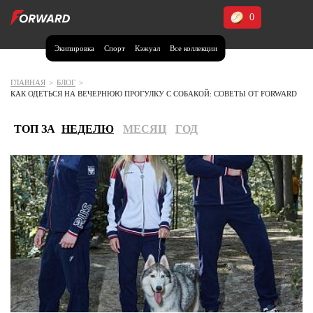
0
Экипировка
Спорт
Кэжуал
Все коллекции
Москва и МО
Архангельская область (1)
ГЛАВНАЯ
>
БЛОГ
>
КАК ОДЕТЬСЯ НА ВЕЧЕРНЮЮ ПРОГУЛКУ С СОБАКОЙ: СОВЕТЫ ОТ FORWARD
Волгоградская область (1)
Воронежская область (1)
ТОП ЗА
НЕДЕЛЮ
МЕСЯЦ
ГОД
Дагестан (2)
Иркутская область (2)
Калининградская область (1)
Кемеровская область (2)
Краснодарский край (5)
Красноярский край (5)
Курская область (1)
Москва и МО (14)
Нижегородская область (1)