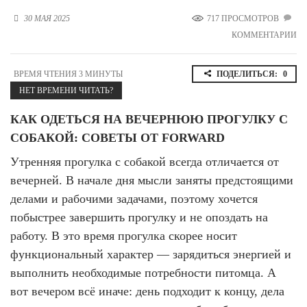
Новосибирская область (3)
30 МАЯ 2025
717 ПРОСМОТРОВ
КОММЕНТАРИИ
Омская область (5)
Республика Башкортостан (3)
ВРЕМЯ ЧТЕНИЯ 3 МИНУТЫ
ПОДЕЛИТЬСЯ:
0
Республика Крым (1)
НЕТ ВРЕМЕНИ ЧИТАТЬ?
Республика Татарстан (2)
Ростовская область (2)
КАК ОДЕТЬСЯ НА ВЕЧЕРНЮЮ ПРОГУЛКУ С
Самарская область (1)
СОБАКОЙ: СОВЕТЫ ОТ FORWARD
Санкт-Петербург и ЛО (3)
Саратовская область (1)
Утренняя прогулка с собакой всегда отличается от
Свердловская область (5)
вечерней. В начале дня мысли заняты предстоящими
Северная Осетия (2)
делами и рабочими задачами, поэтому хочется
Смоленская область (1)
побыстрее завершить прогулку и не опоздать на
Ставропольский край (5)
работу. В это время прогулка скорее носит
Томская область (1)
функциональный характер — зарядиться энергией и
Тульская область (1)
Тюменская область (3)
выполнить необходимые потребности питомца. А
вот вечером всё иначе: день подходит к концу, дела
Хакасия (1)