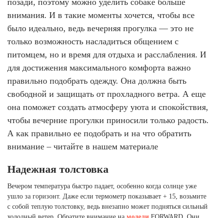
позади, поэтому можно уделить собаке больше
Ханты-Мансийский автономный округ (3)
внимания. И в такие моменты хочется, чтобы все
Челябинская область (2)
было идеально, ведь вечерняя прогулка — это не
Ямало-Ненецкий автономный округ (1)
только возможность насладиться общением с
Ярославская область (1)
питомцем, но и время для отдыха и расслабления. И
для достижения максимального комфорта важно
правильно подобрать одежду. Она должна быть
свободной и защищать от прохладного ветра. А еще
она поможет создать атмосферу уюта и спокойствия,
чтобы вечерние прогулки приносили только радость.
А как правильно ее подобрать и на что обратить
внимание – читайте в нашем материале
Надежная толстовка
Вечером температура быстро падает, особенно когда солнце уже
ушло за горизонт. Даже если термометр показывает + 15, возьмите
с собой теплую толстовку, ведь внезапно может подняться сильный
холодный ветер. Обратите внимание на
модели
FORWARD. Они