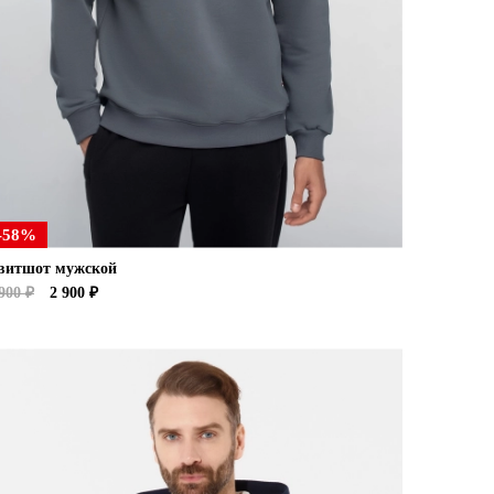
-58%
витшот мужской
900 ₽
2 900 ₽