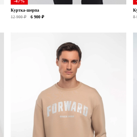
-47%
Куртка-шерпа
К
12 900 ₽
6 900 ₽
8 