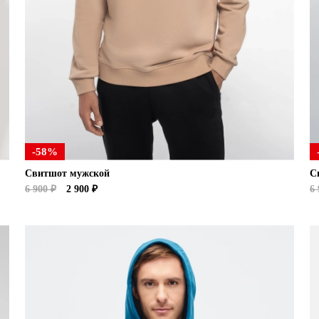
-58%
Свитшот мужской
С
6 900 ₽
2 900 ₽
6 