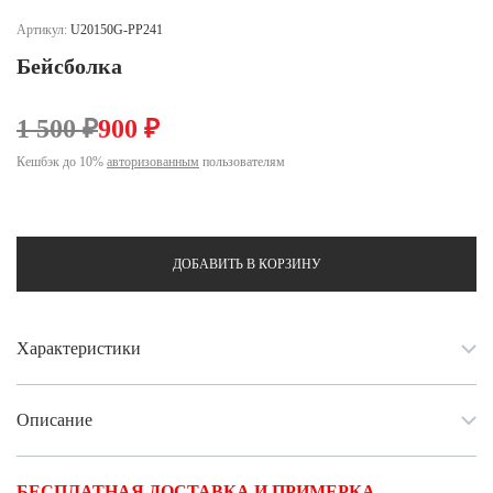
Ханты-Мансийский автономный округ (3)
Артикул:
U20150G-PP241
Челябинская область (2)
Бейсболка
Ямало-Ненецкий автономный округ (1)
Ярославская область (1)
1 500 ₽
900 ₽
Кешбэк до 10%
авторизованным
пользователям
ДОБАВИТЬ В КОРЗИНУ
Характеристики
Описание
БЕСПЛАТНАЯ ДОСТАВКА И ПРИМЕРКА