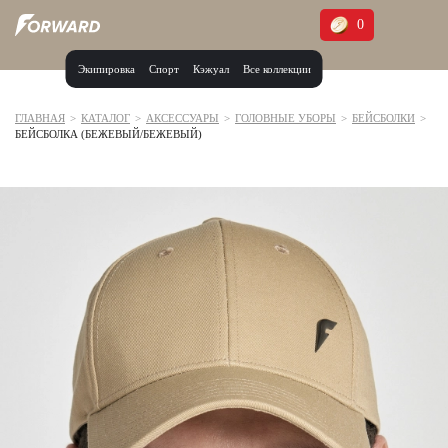
0
Экипировка
Спорт
Кэжуал
Все коллекции
Москва и МО
Архангельская область (1)
ГЛАВНАЯ
>
КАТАЛОГ
>
АКСЕССУАРЫ
>
ГОЛОВНЫЕ УБОРЫ
>
БЕЙСБОЛКИ
>
БЕЙСБОЛКА (БЕЖЕВЫЙ/БЕЖЕВЫЙ)
Волгоградская область (1)
Воронежская область (1)
Дагестан (2)
Иркутская область (2)
Калининградская область (1)
Кемеровская область (2)
Краснодарский край (5)
Красноярский край (5)
Курская область (1)
Москва и МО (14)
Нижегородская область (1)