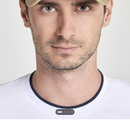
Новосибирская область (3)
Омская область (5)
Республика Башкортостан (3)
Республика Крым (1)
Республика Татарстан (2)
Ростовская область (2)
Самарская область (1)
Санкт-Петербург и ЛО (3)
Саратовская область (1)
Свердловская область (5)
Северная Осетия (2)
Смоленская область (1)
Ставропольский край (5)
Томская область (1)
Тульская область (1)
Тюменская область (3)
Хакасия (1)