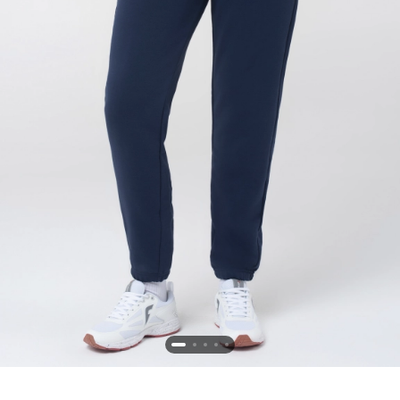
Новосибирская область (3)
Омская область (5)
Республика Башкортостан (3)
Республика Крым (1)
Республика Татарстан (2)
Ростовская область (2)
Самарская область (1)
Санкт-Петербург и ЛО (3)
Саратовская область (1)
Свердловская область (5)
Северная Осетия (2)
Смоленская область (1)
Ставропольский край (5)
Томская область (1)
Тульская область (1)
Тюменская область (3)
Хакасия (1)