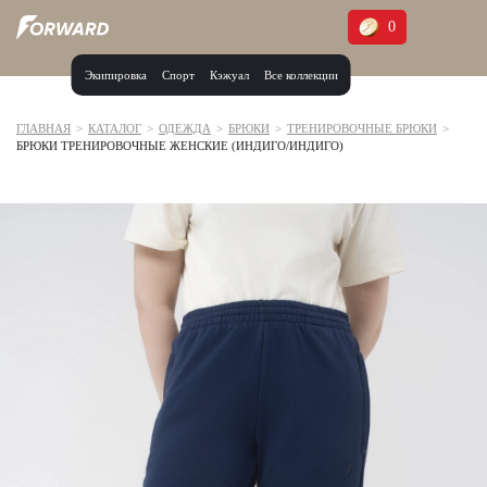
0
Экипировка
Спорт
Кэжуал
Все коллекции
Москва и МО
Архангельская область (1)
ГЛАВНАЯ
>
КАТАЛОГ
>
ОДЕЖДА
>
БРЮКИ
>
ТРЕНИРОВОЧНЫЕ БРЮКИ
>
БРЮКИ ТРЕНИРОВОЧНЫЕ ЖЕНСКИЕ (ИНДИГО/ИНДИГО)
Волгоградская область (1)
Воронежская область (1)
Дагестан (2)
Иркутская область (2)
Калининградская область (1)
Кемеровская область (2)
Краснодарский край (5)
Красноярский край (5)
Курская область (1)
Москва и МО (14)
Нижегородская область (1)