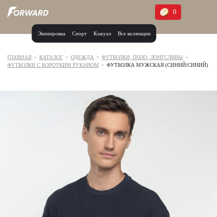
0
Экипировка
Спорт
Кэжуал
Все коллекции
Москва и МО
Архангельская область (1)
ГЛАВНАЯ
>
КАТАЛОГ
>
ОДЕЖДА
>
ФУТБОЛКИ, ПОЛО, ЛОНГСЛИВЫ
>
ФУТБОЛКИ С КОРОТКИМ РУКАВОМ
>
ФУТБОЛКА МУЖСКАЯ (СИНИЙ/СИНИЙ)
Волгоградская область (1)
Воронежская область (1)
Дагестан (2)
Иркутская область (2)
Калининградская область (1)
Кемеровская область (2)
Краснодарский край (5)
Красноярский край (5)
Курская область (1)
Москва и МО (14)
Нижегородская область (1)