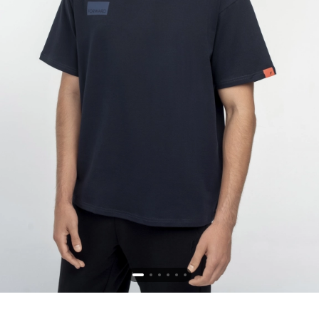
Новосибирская область (3)
Омская область (5)
Республика Башкортостан (3)
Республика Крым (1)
Республика Татарстан (2)
Ростовская область (2)
Самарская область (1)
Санкт-Петербург и ЛО (3)
Саратовская область (1)
Свердловская область (5)
Северная Осетия (2)
Смоленская область (1)
Ставропольский край (5)
Томская область (1)
Тульская область (1)
Тюменская область (3)
Хакасия (1)