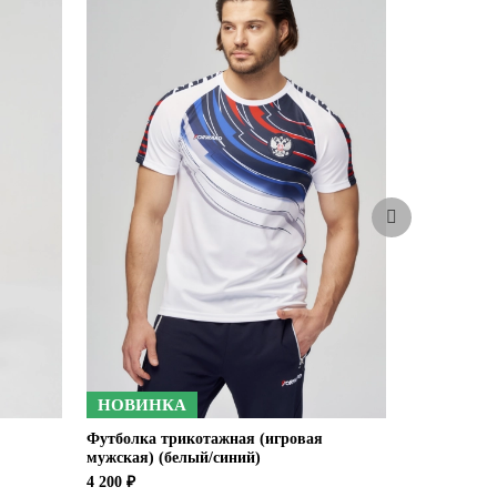
НОВИНКА
Футболка трикотажная (игровая
Футболка с
мужская) (белый/синий)
4 200 ₽
4 200 ₽