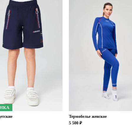
НКА
етские
Термобелье женское
5 500 ₽