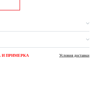
Ямало-Ненецкий автономный округ
(1)
Ярославская область (1)
 И ПРИМЕРКА
Условия доставки