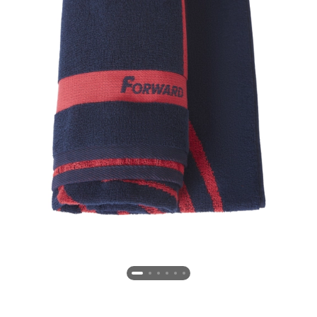
Новосибирская область (3)
Омская область (5)
Республика Башкортостан (3)
Республика Крым (1)
Республика Татарстан (2)
Ростовская область (2)
Самарская область (1)
Санкт-Петербург и ЛО (3)
Саратовская область (1)
Свердловская область (5)
Северная Осетия (2)
Смоленская область (1)
Ставропольский край (5)
Томская область (1)
Тульская область (1)
Тюменская область (3)
Хакасия (1)