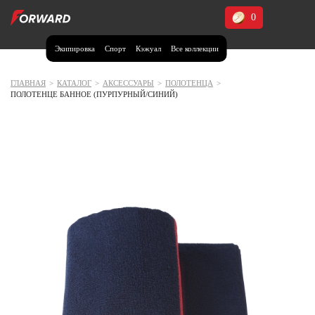
0
Экипировка
Спорт
Кэжуал
Все коллекции
Москва и МО
Архангельская область (1)
ГЛАВНАЯ
>
КАТАЛОГ
>
АКСЕССУАРЫ
>
ПОЛОТЕНЦА
>
ПОЛОТЕНЦЕ БАННОЕ (ПУРПУРНЫЙ/СИНИЙ)
Волгоградская область (1)
Воронежская область (1)
Дагестан (2)
Иркутская область (2)
Калининградская область (1)
Кемеровская область (2)
Краснодарский край (5)
Красноярский край (5)
Курская область (1)
Москва и МО (14)
Нижегородская область (1)