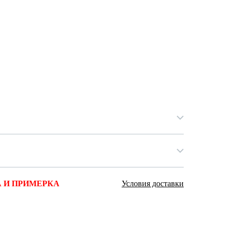
Ямало-Ненецкий автономный округ
(1)
Ярославская область (1)
 И ПРИМЕРКА
Условия доставки