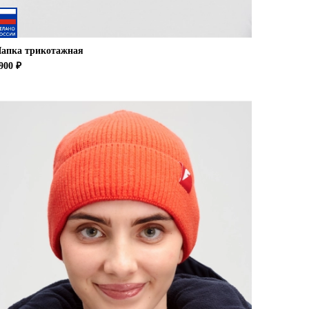
апка трикотажная
900 ₽