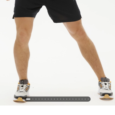
Новосибирская область (3)
Омская область (5)
Республика Башкортостан (3)
Республика Крым (1)
Республика Татарстан (2)
Ростовская область (2)
Самарская область (1)
Санкт-Петербург и ЛО (3)
Саратовская область (1)
Свердловская область (5)
Северная Осетия (2)
Смоленская область (1)
Ставропольский край (5)
Томская область (1)
Тульская область (1)
Тюменская область (3)
Хакасия (1)