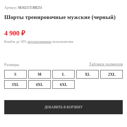
Ханты-Мансийский автономный округ (3)
Артикул:
M16211T-BB251
Челябинская область (2)
Шорты тренировочные мужские (черный)
Ямало-Ненецкий автономный округ (1)
Ярославская область (1)
4 900 ₽
Кешбэк до 10%
авторизованным
пользователям
Таблица размеров
Размеры:
S
M
L
XL
2XL
3XL
4XL
6XL
ДОБАВИТЬ В КОРЗИНУ