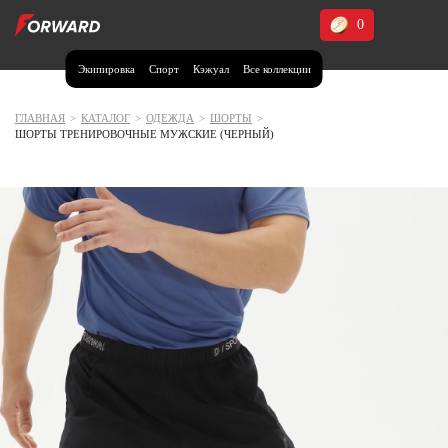
0
Экипировка
Спорт
Кэжуал
Все коллекции
Москва и МО
Архангельская область (1)
ГЛАВНАЯ
>
КАТАЛОГ
>
ОДЕЖДА
>
ШОРТЫ
>
ШОРТЫ ТРЕНИРОВОЧНЫЕ МУЖСКИЕ (ЧЕРНЫЙ)
Волгоградская область (1)
Воронежская область (1)
Дагестан (2)
Иркутская область (2)
Калининградская область (1)
Кемеровская область (2)
Краснодарский край (5)
Красноярский край (5)
Курская область (1)
Москва и МО (14)
Нижегородская область (1)