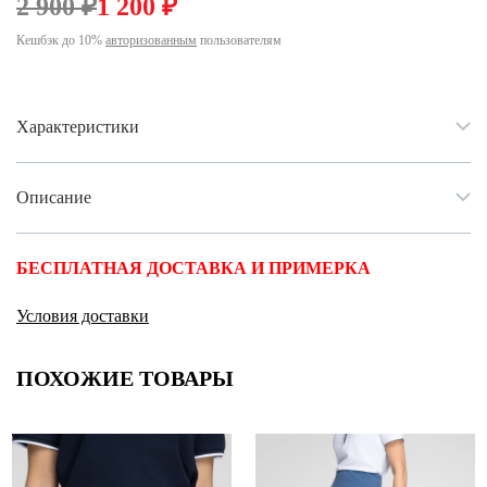
2 900 ₽
1 200 ₽
Ханты-Мансийский автономный округ (3)
Кешбэк до 10%
авторизованным
пользователям
Челябинская область (2)
Ямало-Ненецкий автономный округ (1)
Ярославская область (1)
Характеристики
Описание
БЕСПЛАТНАЯ ДОСТАВКА И ПРИМЕРКА
Условия доставки
ПОХОЖИЕ ТОВАРЫ