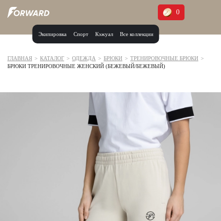
0
Экипировка
Спорт
Кэжуал
Все коллекции
Москва и МО
Архангельская область (1)
ГЛАВНАЯ
>
КАТАЛОГ
>
ОДЕЖДА
>
БРЮКИ
>
ТРЕНИРОВОЧНЫЕ БРЮКИ
>
БРЮКИ ТРЕНИРОВОЧНЫЕ ЖЕНСКИЙ (БЕЖЕВЫЙ/БЕЖЕВЫЙ)
Волгоградская область (1)
Воронежская область (1)
Дагестан (2)
Иркутская область (2)
Калининградская область (1)
Кемеровская область (2)
Краснодарский край (5)
Красноярский край (5)
Курская область (1)
Москва и МО (14)
Нижегородская область (1)