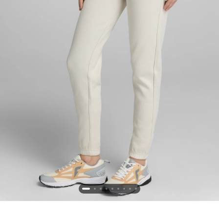
Новосибирская область (3)
Омская область (5)
Республика Башкортостан (3)
Республика Крым (1)
Республика Татарстан (2)
Ростовская область (2)
Самарская область (1)
Санкт-Петербург и ЛО (3)
Саратовская область (1)
Свердловская область (5)
Северная Осетия (2)
Смоленская область (1)
Ставропольский край (5)
Томская область (1)
Тульская область (1)
Тюменская область (3)
Хакасия (1)