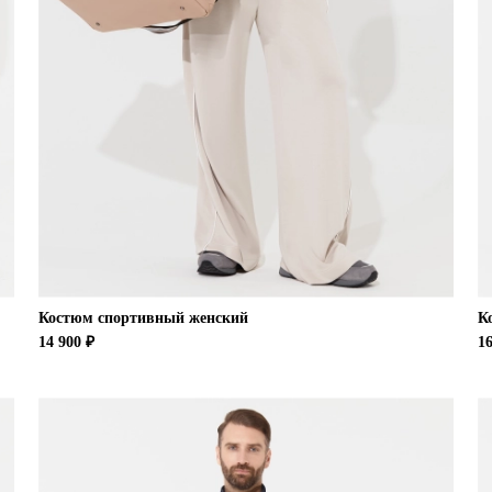
Костюм спортивный женский
К
14 900 ₽
16